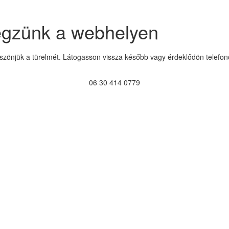
égzünk a webhelyen
szönjük a türelmét. Látogasson vissza később vagy érdeklődön telefon
06 30 414 0779