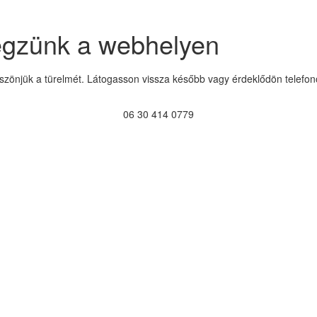
égzünk a webhelyen
szönjük a türelmét. Látogasson vissza később vagy érdeklődön telefon
06 30 414 0779