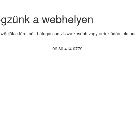
égzünk a webhelyen
szönjük a türelmét. Látogasson vissza később vagy érdeklődön telefon
06 30 414 0779