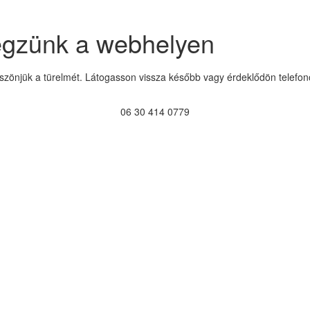
égzünk a webhelyen
szönjük a türelmét. Látogasson vissza később vagy érdeklődön telefon
06 30 414 0779