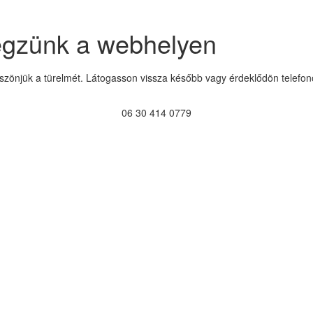
égzünk a webhelyen
szönjük a türelmét. Látogasson vissza később vagy érdeklődön telefon
06 30 414 0779