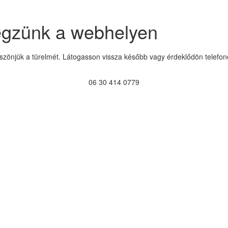
égzünk a webhelyen
szönjük a türelmét. Látogasson vissza később vagy érdeklődön telefon
06 30 414 0779