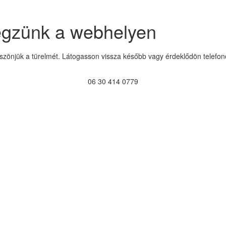
égzünk a webhelyen
szönjük a türelmét. Látogasson vissza később vagy érdeklődön telefon
06 30 414 0779