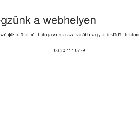
égzünk a webhelyen
szönjük a türelmét. Látogasson vissza később vagy érdeklődön telefon
06 30 414 0779