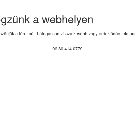
égzünk a webhelyen
szönjük a türelmét. Látogasson vissza később vagy érdeklődön telefon
06 30 414 0779