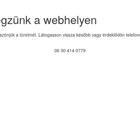
égzünk a webhelyen
szönjük a türelmét. Látogasson vissza később vagy érdeklődön telefon
06 30 414 0779