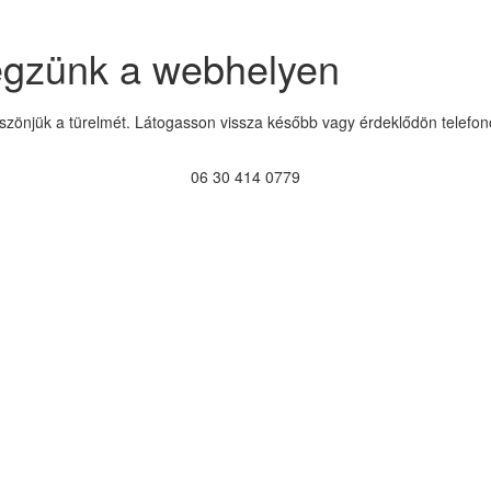
égzünk a webhelyen
szönjük a türelmét. Látogasson vissza később vagy érdeklődön telefon
06 30 414 0779