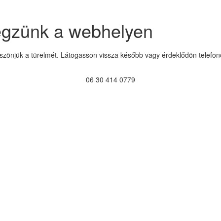
égzünk a webhelyen
szönjük a türelmét. Látogasson vissza később vagy érdeklődön telefon
06 30 414 0779