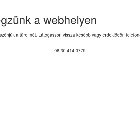
égzünk a webhelyen
szönjük a türelmét. Látogasson vissza később vagy érdeklődön telefon
06 30 414 0779