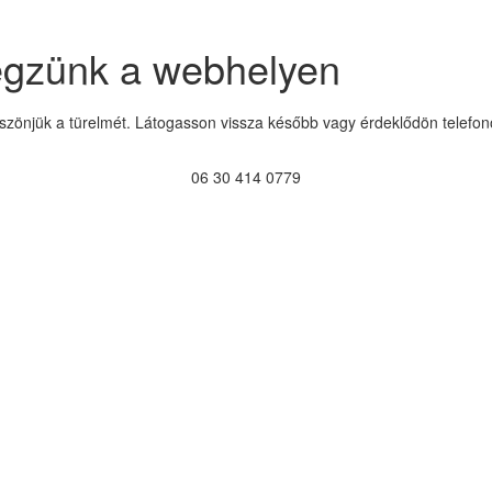
égzünk a webhelyen
szönjük a türelmét. Látogasson vissza később vagy érdeklődön telefon
06 30 414 0779